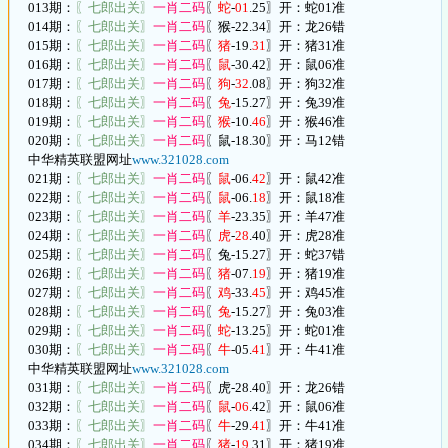
013期：
〖七郎出关〗
一肖二码
〖
蛇
-
01
.25〗开：蛇01准
014期：
〖七郎出关〗
一肖二码
〖猴-22.34〗开：龙26错
015期：
〖七郎出关〗
一肖二码
〖
猪
-19.
31
〗开：猪31准
016期：
〖七郎出关〗
一肖二码
〖
鼠
-30.42〗开：鼠06准
017期：
〖七郎出关〗
一肖二码
〖
狗
-
32
.08〗开：狗32准
018期：
〖七郎出关〗
一肖二码
〖
兔
-15.27〗开：兔39准
019期：
〖七郎出关〗
一肖二码
〖
猴
-10.
46
〗开：猴46准
020期：
〖七郎出关〗
一肖二码
〖鼠-18.30〗开：马12错
中华精英联盟网址
www.321028.com
021期：
〖七郎出关〗
一肖二码
〖
鼠
-06.
42
〗开：鼠42准
022期：
〖七郎出关〗
一肖二码
〖
鼠
-06.
18
〗开：鼠18准
023期：
〖七郎出关〗
一肖二码
〖
羊
-23.35〗开：羊47准
024期：
〖七郎出关〗
一肖二码
〖
虎
-
28
.40〗开：虎28准
025期：
〖七郎出关〗
一肖二码
〖兔-15.27〗开：蛇37错
026期：
〖七郎出关〗
一肖二码
〖
猪
-07.
19
〗开：猪19准
027期：
〖七郎出关〗
一肖二码
〖
鸡
-33.
45
〗开：鸡45准
028期：
〖七郎出关〗
一肖二码
〖
兔
-15.27〗开：兔03准
029期：
〖七郎出关〗
一肖二码
〖
蛇
-13.25〗开：蛇01准
030期：
〖七郎出关〗
一肖二码
〖
牛
-05.
41
〗开：牛41准
中华精英联盟网址
www.321028.com
031期：
〖七郎出关〗
一肖二码
〖虎-28.40〗开：龙26错
032期：
〖七郎出关〗
一肖二码
〖
鼠
-
06
.42〗开：鼠06准
033期：
〖七郎出关〗
一肖二码
〖
牛
-29.
41
〗开：牛41准
034期：
〖七郎出关〗
一肖二码
〖
猪
-
19
.31〗开：猪19准