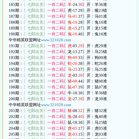
185期：
〖七郎出关〗
一肖二码
〖
羊
-24.
36
〗开：羊36准
186期：
〖七郎出关〗
一肖二码
〖虎-17.29〗开：猴23错
187期：
〖七郎出关〗
一肖二码
〖
马
-
01
.37〗开：马01准
188期：
〖七郎出关〗
一肖二码
〖
兔
-
16
.28〗开：兔16准
189期：
〖七郎出关〗
一肖二码
〖
龙
-
15
.27〗开：龙15准
190期：
〖七郎出关〗
一肖二码
〖
兔
-
16
.40〗开：兔16准
中华精英联盟网址
www.321028.com
191期：
〖七郎出关〗
一肖二码
〖
虎
-05.
29
〗开：虎29准
192期：
〖七郎出关〗
一肖二码
〖龙-15.27〗开：马25错
193期：
〖七郎出关〗
一肖二码
〖
狗
-
09
.33〗开：狗09准
194期：
〖七郎出关〗
一肖二码
〖
蛇
-
26
.38〗开：蛇26准
195期：
〖七郎出关〗
一肖二码
〖
马
-
25
.37〗开：马25准
196期：
〖七郎出关〗
一肖二码
〖
龙
-03.
39
〗开：龙39准
197期：
〖七郎出关〗
一肖二码
〖
猪
-
08
.44〗开：猪08准
198期：
〖七郎出关〗
一肖二码
〖
鼠
-
07
.19〗开：鼠07准
199期：
〖七郎出关〗
一肖二码
〖牛-18.30〗开：羊36错
200期：
〖七郎出关〗
一肖二码
〖
龙
-27.
39
〗开：龙39准
中华精英联盟网址
www.321028.com
201期：
〖七郎出关〗
一肖二码
〖
猪
-08.
32
〗开：猪32准
202期：
〖七郎出关〗
一肖二码
〖
兔
-28.
40
〗开：兔40准
203期：
〖七郎出关〗
一肖二码
〖鼠-18.30〗开：马25错
204期：
〖七郎出关〗
一肖二码
〖
虎
-
05
.17〗开：虎05准
205期：
〖七郎出关〗
一肖二码
〖
龙
-
03
.15〗开：龙03准