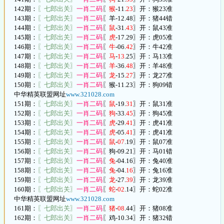
142期：
〖七郎出关〗
一肖二码
〖
猴
-11.
23
〗开：猴23准
143期：
〖七郎出关〗
一肖二码
〖羊-12.48〗开：猪44错
144期：
〖七郎出关〗
一肖二码
〖
鼠
-31.
43
〗开：鼠43准
145期：
〖七郎出关〗
一肖二码
〖
虎
-17.29〗开：虎05准
146期：
〖七郎出关〗
一肖二码
〖
牛
-06.
42
〗开：牛42准
147期：
〖七郎出关〗
一肖二码
〖
马
-
13
.25〗开：马13准
148期：
〖七郎出关〗
一肖二码
〖
羊
-36.
48
〗开：羊48准
149期：
〖七郎出关〗
一肖二码
〖
龙
-15.
27
〗开：龙27准
150期：
〖七郎出关〗
一肖二码
〖猴-11.23〗开：狗09错
中华精英联盟网址
www.321028.com
151期：
〖七郎出关〗
一肖二码
〖
鼠
-19.
31
〗开：鼠31准
152期：
〖七郎出关〗
一肖二码
〖
狗
-33.
45
〗开：狗45准
153期：
〖七郎出关〗
一肖二码
〖
虎
-29.
41
〗开：虎41准
154期：
〖七郎出关〗
一肖二码
〖
虎
-05.
41
〗开：虎41准
155期：
〖七郎出关〗
一肖二码
〖
鼠
-
07
.19〗开：鼠07准
156期：
〖七郎出关〗
一肖二码
〖狗-09.21〗开：马01错
157期：
〖七郎出关〗
一肖二码
〖
兔
-04.16〗开：兔40准
158期：
〖七郎出关〗
一肖二码
〖
兔
-04.
16
〗开：兔16准
159期：
〖七郎出关〗
一肖二码
〖
龙
-27.
39
〗开：龙39准
160期：
〖七郎出关〗
一肖二码
〖
蛇
-
02
.14〗开：蛇02准
中华精英联盟网址
www.321028.com
161期：
〖七郎出关〗
一肖二码
〖
猪
-
08
.44〗开：猪08准
162期：
〖七郎出关〗
一肖二码
〖鸡-10.34〗开：猪32错