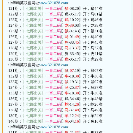
中华精英联盟网址
www.321028.com
121期：
〖七郎出关〗
一肖二码
〖
猪
-08.20〗开：猪44准
122期：
〖七郎出关〗
一肖二码
〖虎-05.17〗开：马01错
123期：
〖七郎出关〗
一肖二码
〖
鸡
-10.22〗开：鸡46准
124期：
〖七郎出关〗
一肖二码
〖
龙
-
39
.03〗开：龙39准
125期：
〖七郎出关〗
一肖二码
〖
鼠
-07.43〗开：鼠31准
126期：
〖七郎出关〗
一肖二码
〖
马
-01.
49
〗开：马49准
127期：
〖七郎出关〗
一肖二码
〖
狗
-33.
45
〗开：狗45准
128期：
〖七郎出关〗
一肖二码
〖
马
-13.
37
〗开：马37准
129期：
〖七郎出关〗
一肖二码
〖狗-33.45〗开：虎41错
130期：
〖七郎出关〗
一肖二码
〖
虎
-05.17〗开：虎29准
中华精英联盟网址
www.321028.com
131期：
〖七郎出关〗
一肖二码
〖
鼠
-
07
.19〗开：鼠07准
132期：
〖七郎出关〗
一肖二码
〖
牛
-18.
30
〗开：牛30准
133期：
〖七郎出关〗
一肖二码
〖
鼠
-19.31〗开：鼠07准
134期：
〖七郎出关〗
一肖二码
〖
马
-25.
37
〗开：马37准
135期：
〖七郎出关〗
一肖二码
〖
牛
-18.
30
〗开：牛30准
136期：
〖七郎出关〗
一肖二码
〖鸡-34.46〗开：羊48错
137期：
〖七郎出关〗
一肖二码
〖
蛇
-14.
26
〗开：蛇26准
138期：
〖七郎出关〗
一肖二码
〖
马
-37.
49
〗开：马49准
139期：
〖七郎出关〗
一肖二码
〖
羊
-12.
24
〗开：羊24准
140期：
〖七郎出关〗
一肖二码
〖
兔
-04.
16
〗开：兔16准
中华精英联盟网址
www.321028.com
141期：
〖七郎出关〗
一肖二码
〖
狗
-21.
33
〗开：狗33准