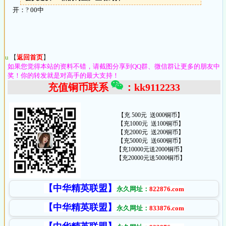
开：? 00中
u
【
返回首页
】
如果您觉得本站的资料不错，请截图分享到QQ群、微信群让更多的朋友中
奖！你的转发就是对高手的最大支持！
充值铜币联系
：k
k9112233
【充 500元 送000铜币】
【充1000元 送100铜币】
【充2000元 送200铜币】
【充5000元 送600铜币】
【充10000元送2000铜币】
【充20000元送5000铜币】
【中华精英联盟】
永久网址：
822876
.com
【中华精英联盟】
永久网址：
833876
.com