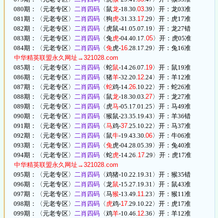
080期：〈元老专区〉
二肖四码
〈鼠
龙
-18.30.
03
.39〉开：龙03准
081期：〈元老专区〉
二肖四码
〈狗
虎
-31.33.
17
.29〉开：虎17准
082期：〈元老专区〉
二肖四码
〈虎鼠-41.05.07.19〉开：龙27错
083期：〈元老专区〉
二肖四码
〈兔
虎
-04.40.17
.05
〉开：虎05准
084期：〈元老专区〉
二肖四码
〈
兔
虎-
16
.28.17.29〉开：兔16准
中华精英联盟永久网址→321028.com
085期：〈元老专区〉
二肖四码
〈蛇
鼠
-14.26.07.
19
〉开：鼠19准
086期：〈元老专区〉
二肖四码
〈猪
羊
-32.20.
12
.24〉开：羊12准
087期：〈元老专区〉
二肖四码
〈
蛇
鸡-14.
26
.10.22〉开：蛇26准
088期：〈元老专区〉
二肖四码
〈鼠
龙
-18.30.03.
27
〉开：龙27准
089期：〈元老专区〉
二肖四码
〈虎
马
-05.17.01.25〉开：马49准
090期：〈元老专区〉
二肖四码
〈猴鼠-23.35.19.43〉开：羊36错
091期：〈元老专区〉
二肖四码
〈
马
鸡-
37
.25.10.22〉开：马37准
092期：〈元老专区〉
二肖四码
〈鼠
牛
-19.43.30.
06
〉开：牛06准
093期：〈元老专区〉
二肖四码
〈
兔
虎-04.28.05.39〉开：兔40准
094期：〈元老专区〉
二肖四码
〈蛇
虎
-14.26
.17
.29〉开：虎17准
中华精英联盟永久网址→321028.com
095期：〈元老专区〉
二肖四码
〈鸡猪-10.22.19.31〉开：猴35错
096期：〈元老专区〉
二肖四码
〈龙
鼠
-15.27.19.31〉开：鼠43准
097期：〈元老专区〉
二肖四码
〈马
猴
-13.49.
11
.23〉开：猴11准
098期：〈元老专区〉
二肖四码
〈
虎
鸡-
17
.29.10.22〉开：虎17准
099期：〈元老专区〉
二肖四码
〈鸡
羊
-10.46.
12
.36〉开：羊12准