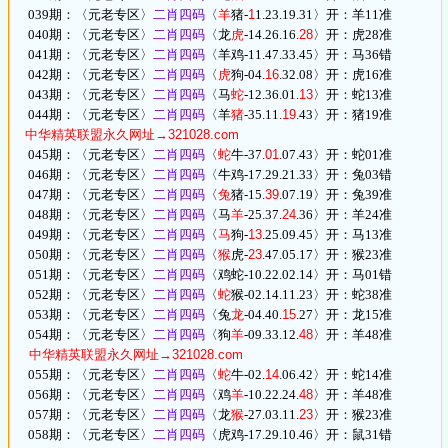
039期：〈元老专区〉
二肖四码
〈
羊
猪-
1
1.23.19.31〉开：羊11准
040期：〈元老专区〉
二肖四码
〈龙
虎
-14.26.16.
28
〉开：虎28准
041期：〈元老专区〉
二肖四码
〈羊鸡-11.47.33.45〉开：马36错
042期：〈元老专区〉
二肖四码
〈
虎
狗-04.
16
.32.08〉开：虎16准
043期：〈元老专区〉
二肖四码
〈马
蛇
-12.36.01.
13
〉开：蛇13准
044期：〈元老专区〉
二肖四码
〈羊
猪
-35.11.
19
.43〉开：猪19准
中华精英联盟永久网址→321028.com
045期：〈元老专区〉
二肖四码
〈
蛇
牛-37.
01
.07.43〉开：蛇01准
046期：〈元老专区〉
二肖四码
〈牛鸡-17.29.21.33〉开：兔03错
047期：〈元老专区〉
二肖四码
〈
兔
猪-15.
39
.07.19〉开：兔39准
048期：〈元老专区〉
二肖四码
〈马
羊
-25.37.
24
.36〉开：羊24准
049期：〈元老专区〉
二肖四码
〈
马
狗-
13
.25.09.45〉开：马13准
050期：〈元老专区〉
二肖四码
〈
猴
虎-
23
.47.05.17〉开：猴23准
051期：〈元老专区〉
二肖四码
〈鸡蛇-10.22.02.14〉开：马01错
052期：〈元老专区〉
二肖四码
〈
蛇
猴-02.14.11.23〉开：蛇38准
053期：〈元老专区〉
二肖四码
〈兔
龙
-04.40.
15
.27〉开：龙15准
054期：〈元老专区〉
二肖四码
〈狗
羊
-09.33.12.
48
〉开：羊48准
中华精英联盟永久网址→321028.com
055期：〈元老专区〉
二肖四码
〈
蛇
牛-02.
14
.06.42〉开：蛇14准
056期：〈元老专区〉
二肖四码
〈鸡
羊
-10.22.24.
48
〉开：羊48准
057期：〈元老专区〉
二肖四码
〈龙
猴
-27.03.11.
23
〉开：猴23准
058期：〈元老专区〉
二肖四码
〈虎鸡-17.29.10.46〉开：鼠31错