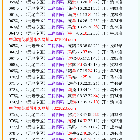
059期：〈元老专区〉
二肖四码
〈猪
鸡
-08.20.
10
.22〉开：鸡10准
060期：〈元老专区〉
二肖四码
〈兔
狗
-16.28.21.33〉开：狗09准
061期：〈元老专区〉
二肖四码
〈马
虎
-01.13.
29
.41〉开：虎29准
062期：〈元老专区〉
二肖四码
〈蛇
羊
-14.26.12.36〉开：羊24准
063期：〈元老专区〉
二肖四码
〈马
兔
-13.25.28.
28
〉开：兔28准
064期：〈元老专区〉
二肖四码
〈
牛
羊-06.
18
.12.36〉开：牛18准
中华精英联盟永久网址→321028.com
065期：〈元老专区〉
二肖四码
〈蛇猪-26.38.08.20〉开：虎05错
066期：〈元老专区〉
二肖四码
〈
马
狗-25.
37
.09.33〉开：马37准
067期：〈元老专区〉
二肖四码
〈
虎
猴-
0
5.17.11.47〉开：虎05准
068期：〈元老专区〉
二肖四码
「
猴
鼠-
23
.35.42.18」开：猴23准
069期：〈元老专区〉
二肖四码
「猪
羊
-07.19.
24
.12」开：羊24准
070期：〈元老专区〉
二肖四码
「
马
蛇-37.
25
.26.38」开：马25准
071期：〈元老专区〉
二肖四码
〈鸡狗-10.22.33.21〉开：羊48错
072期：〈元老专区〉
二肖四码
〈
鸡
兔-10.34.16.40〉开：鸡46准
073期：〈元老专区〉
二肖四码
〈狗
鸡
-08.32.22.
34
〉开：鸡34准
074期：〈元老专区〉
二肖四码
〈虎
鸡
-17.05.22.
10
〉开：鸡10准
中华精英联盟永久网址→321028.com
075期：〈元老专区〉
二肖四码
〈猴
狗
-23.47.09.
33
〉开：狗33准
076期：〈元老专区〉
二肖四码
〈
蛇
猴-14.
02
.23.11〉开：蛇02准
077期：〈元老专区〉
二肖四码
〈马狗-37.25.21.09〉开：虎29错
078期：〈元老专区〉
二肖四码
〈
鸡
牛-22.
46
.30.42〉开：鸡46准
079期：〈元老专区〉
二肖四码
〈虎
猴
-29.41.
35
.47〉开：猴35准