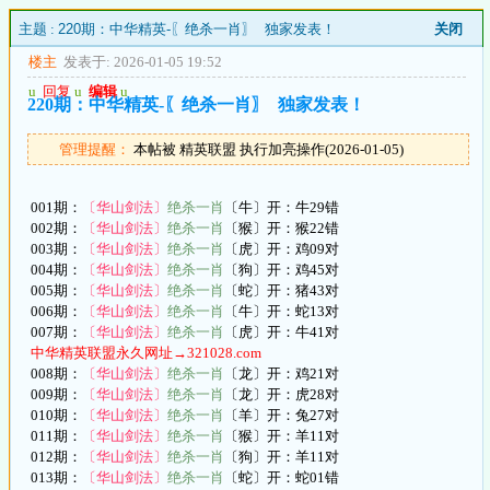
主题 :
220期：中华精英-〖绝杀一肖〗 独家发表！
关闭
楼主
发表于: 2026-01-05 19:52
u
回复
u
编辑
u
220期：中华精英-〖绝杀一肖〗 独家发表！
管理提醒：
本帖被 精英联盟 执行加亮操作(2026-01-05)
001期：
〔华山剑法〕
绝杀一肖
〔牛〕开：牛29错
002期：
〔华山剑法〕
绝杀一肖
〔猴〕开：猴22错
003期：
〔华山剑法〕
绝杀一肖
〔虎〕开：鸡09对
004期：
〔华山剑法〕
绝杀一肖
〔狗〕开：鸡45对
005期：
〔华山剑法〕
绝杀一肖
〔蛇〕开：猪43对
006期：
〔华山剑法〕
绝杀一肖
〔牛〕开：蛇13对
007期：
〔华山剑法〕
绝杀一肖
〔虎〕开：牛41对
中华精英联盟永久网址→321028.com
008期：
〔华山剑法〕
绝杀一肖
〔龙〕开：鸡21对
009期：
〔华山剑法〕
绝杀一肖
〔龙〕开：虎28对
010期：
〔华山剑法〕
绝杀一肖
〔羊〕开：兔27对
011期：
〔华山剑法〕
绝杀一肖
〔猴〕开：羊11对
012期：
〔华山剑法〕
绝杀一肖
〔狗〕开：羊11对
013期：
〔华山剑法〕
绝杀一肖
〔蛇〕开：蛇01错