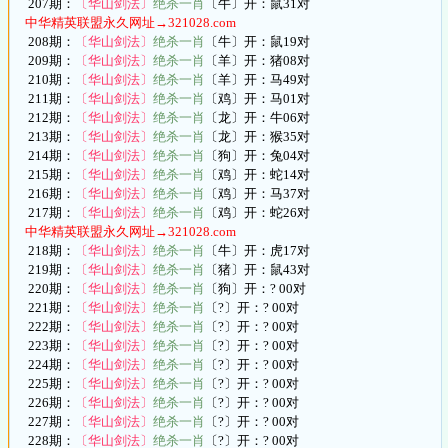
207期：
〔华山剑法〕
绝杀一肖
〔牛〕开：鼠31对
中华精英联盟永久网址→321028.com
208期：
〔华山剑法〕
绝杀一肖
〔牛〕开：鼠19对
209期：
〔华山剑法〕
绝杀一肖
〔羊〕开：猪08对
210期：
〔华山剑法〕
绝杀一肖
〔羊〕开：马49对
211期：
〔华山剑法〕
绝杀一肖
〔鸡〕开：马01对
212期：
〔华山剑法〕
绝杀一肖
〔龙〕开：牛06对
213期：
〔华山剑法〕
绝杀一肖
〔龙〕开：猴35对
214期：
〔华山剑法〕
绝杀一肖
〔狗〕开：兔04对
215期：
〔华山剑法〕
绝杀一肖
〔鸡〕开：蛇14对
216期：
〔华山剑法〕
绝杀一肖
〔鸡〕开：马37对
217期：
〔华山剑法〕
绝杀一肖
〔鸡〕开：蛇26对
中华精英联盟永久网址→321028.com
218期：
〔华山剑法〕
绝杀一肖
〔牛〕开：虎17对
219期：
〔华山剑法〕
绝杀一肖
〔猪〕开：鼠43对
220期：
〔华山剑法〕
绝杀一肖
〔狗〕开：? 00对
221期：
〔华山剑法〕
绝杀一肖
〔?〕开：? 00对
222期：
〔华山剑法〕
绝杀一肖
〔?〕开：? 00对
223期：
〔华山剑法〕
绝杀一肖
〔?〕开：? 00对
224期：
〔华山剑法〕
绝杀一肖
〔?〕开：? 00对
225期：
〔华山剑法〕
绝杀一肖
〔?〕开：? 00对
226期：
〔华山剑法〕
绝杀一肖
〔?〕开：? 00对
227期：
〔华山剑法〕
绝杀一肖
〔?〕开：? 00对
228期：
〔华山剑法〕
绝杀一肖
〔?〕开：? 00对