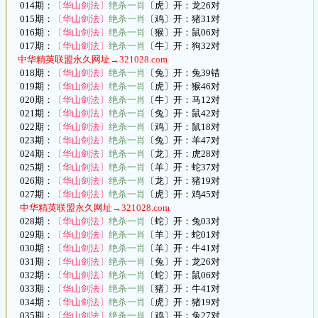
014期：
〔华山剑法〕
绝杀一肖
〔虎〕开：龙26对
015期：
〔华山剑法〕
绝杀一肖
〔鸡〕开：猪31对
016期：
〔华山剑法〕
绝杀一肖
〔猴〕开：鼠06对
017期：
〔华山剑法〕
绝杀一肖
〔牛〕开：狗32对
中华精英联盟永久网址→321028.com
018期：
〔华山剑法〕
绝杀一肖
〔兔〕开：兔39错
019期：
〔华山剑法〕
绝杀一肖
〔虎〕开：猴46对
020期：
〔华山剑法〕
绝杀一肖
〔牛〕开：马12对
021期：
〔华山剑法〕
绝杀一肖
〔兔〕开：鼠42对
022期：
〔华山剑法〕
绝杀一肖
〔鸡〕开：鼠18对
023期：
〔华山剑法〕
绝杀一肖
〔兔〕开：羊47对
024期：
〔华山剑法〕
绝杀一肖
〔龙〕开：虎28对
025期：
〔华山剑法〕
绝杀一肖
〔羊〕开：蛇37对
026期：
〔华山剑法〕
绝杀一肖
〔龙〕开：猪19对
027期：
〔华山剑法〕
绝杀一肖
〔虎〕开：鸡45对
中华精英联盟永久网址→321028.com
028期：
〔华山剑法〕
绝杀一肖
〔蛇〕开：兔03对
029期：
〔华山剑法〕
绝杀一肖
〔羊〕开：蛇01对
030期：
〔华山剑法〕
绝杀一肖
〔羊〕开：牛41对
031期：
〔华山剑法〕
绝杀一肖
〔兔〕开：龙26对
032期：
〔华山剑法〕
绝杀一肖
〔蛇〕开：鼠06对
033期：
〔华山剑法〕
绝杀一肖
〔猪〕开：牛41对
034期：
〔华山剑法〕
绝杀一肖
〔虎〕开：猪19对
035期：
〔华山剑法〕
绝杀一肖
〔鸡〕开：兔27对