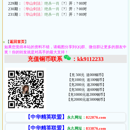
229期：
〔华山剑法〕
绝杀一肖
〔?〕开：? 00对
230期：
〔华山剑法〕
绝杀一肖
〔?〕开：? 00对
231期：
〔华山剑法〕
绝杀一肖
〔?〕开：? 00对
u
【
返回首页
】
如果您觉得本站的资料不错，请截图分享到QQ群、微信群让更多的朋友中
奖！你的转发就是对高手的最大支持！
充值铜币联系
：k
k9112233
【充 500元 送000铜币】
【充1000元 送100铜币】
【充2000元 送200铜币】
【充5000元 送600铜币】
【充10000元送2000铜币】
【充20000元送5000铜币】
【中华精英联盟】
永久网址：
822876
.com
【中华精英联盟】
永久网址：
833876
.com