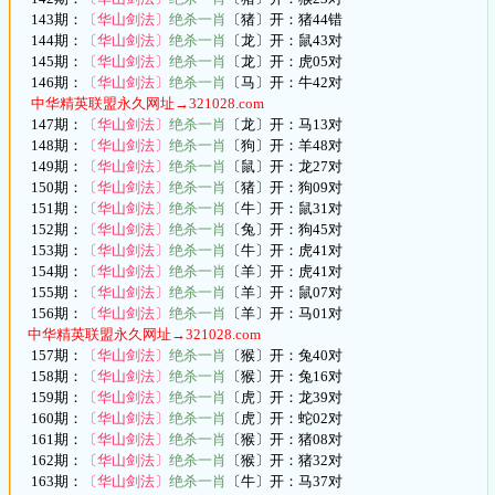
143期：
〔华山剑法〕
绝杀一肖
〔猪〕开：猪44错
144期：
〔华山剑法〕
绝杀一肖
〔龙〕开：鼠43对
145期：
〔华山剑法〕
绝杀一肖
〔龙〕开：虎05对
146期：
〔华山剑法〕
绝杀一肖
〔马〕开：牛42对
中华精英联盟永久网址→321028.com
147期：
〔华山剑法〕
绝杀一肖
〔龙〕开：马13对
148期：
〔华山剑法〕
绝杀一肖
〔狗〕开：羊48对
149期：
〔华山剑法〕
绝杀一肖
〔鼠〕开：龙27对
150期：
〔华山剑法〕
绝杀一肖
〔猪〕开：狗09对
151期：
〔华山剑法〕
绝杀一肖
〔牛〕开：鼠31对
152期：
〔华山剑法〕
绝杀一肖
〔兔〕开：狗45对
153期：
〔华山剑法〕
绝杀一肖
〔牛〕开：虎41对
154期：
〔华山剑法〕
绝杀一肖
〔羊〕开：虎41对
155期：
〔华山剑法〕
绝杀一肖
〔羊〕开：鼠07对
156期：
〔华山剑法〕
绝杀一肖
〔羊〕开：马01对
中华精英联盟永久网址→321028.com
157期：
〔华山剑法〕
绝杀一肖
〔猴〕开：兔40对
158期：
〔华山剑法〕
绝杀一肖
〔猴〕开：兔16对
159期：
〔华山剑法〕
绝杀一肖
〔虎〕开：龙39对
160期：
〔华山剑法〕
绝杀一肖
〔虎〕开：蛇02对
161期：
〔华山剑法〕
绝杀一肖
〔猴〕开：猪08对
162期：
〔华山剑法〕
绝杀一肖
〔猴〕开：猪32对
163期：
〔华山剑法〕
绝杀一肖
〔牛〕开：马37对