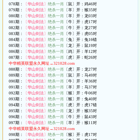
078期：
〔华山剑法〕
绝杀一肖
〔鼠〕开：鸡46对
079期：
〔华山剑法〕
绝杀一肖
〔羊〕开：猴35对
080期：
〔华山剑法〕
绝杀一肖
〔羊〕开：龙03对
081期：
〔华山剑法〕
绝杀一肖
〔牛〕开：虎17对
082期：
〔华山剑法〕
绝杀一肖
〔牛〕开：龙27对
083期：
〔华山剑法〕
绝杀一肖
〔牛〕开：虎05对
084期：
〔华山剑法〕
绝杀一肖
〔兔〕开：兔16错
085期：
〔华山剑法〕
绝杀一肖
〔龙〕开：鼠19对
086期：
〔华山剑法〕
绝杀一肖
〔鸡〕开：羊12对
087期：
〔华山剑法〕
绝杀一肖
〔虎〕开：蛇26对
中华精英联盟永久网址→321028.com
088期：
〔华山剑法〕
绝杀一肖
〔虎〕开：龙27对
089期：
〔华山剑法〕
绝杀一肖
〔鼠〕开：马49对
090期：
〔华山剑法〕
绝杀一肖
〔牛〕开：羊36对
091期：
〔华山剑法〕
绝杀一肖
〔羊〕开：马37对
092期：
〔华山剑法〕
绝杀一肖
〔猴〕开：牛06对
093期：
〔华山剑法〕
绝杀一肖
〔猴〕开：兔40对
094期：
〔华山剑法〕
绝杀一肖
〔虎〕开：虎17错
095期：
〔华山剑法〕
绝杀一肖
〔龙〕开：猴35对
096期：
〔华山剑法〕
绝杀一肖
〔牛〕开：鼠43对
097期：
〔华山剑法〕
绝杀一肖
〔羊〕开：猴11对
中华精英联盟永久网址→321028.com
098期：
〔华山剑法〕
绝杀一肖
〔猴〕开：虎17对