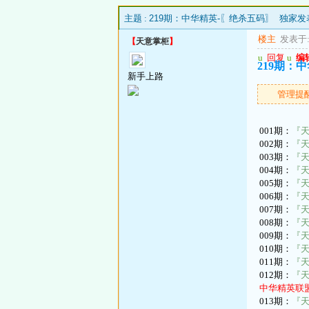
主题 :
219期：中华精英-〖绝杀五码〗 独家发
楼主
发表于: 2
【
天意掌柜
】
u
回复
u
编
219期：
新手上路
管理提
001期：
『
002期：
『
003期：
『
004期：
『
005期：
『
006期：
『
007期：
『
008期：
『
009期：
『
010期：
『
011期：
『
012期：
『
中华精英联盟永
013期：
『