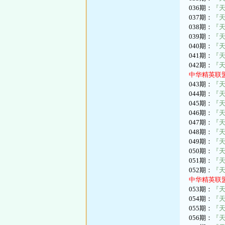
036期：
『
037期：
『
038期：
『
039期：
『
040期：
『
041期：
『
042期：
『
中华精英联盟永
043期：
『
044期：
『
045期：
『
046期：
『
047期：
『
048期：
『
049期：
『
050期：
『
051期：
『
052期：
『
中华精英联盟永
053期：
『
054期：
『
055期：
『
056期：
『