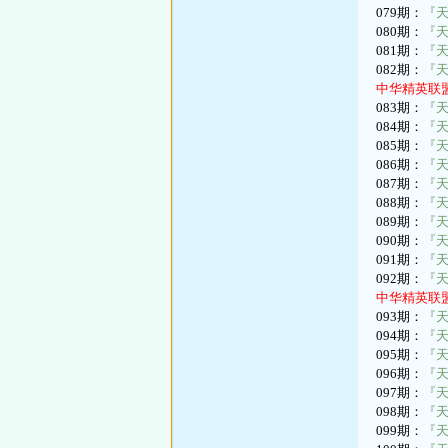
079期：
『
080期：
『
081期：
『
082期：
『
中华精英联盟永
083期：
『
084期：
『
085期：
『
086期：
『
087期：
『
088期：
『
089期：
『
090期：
『
091期：
『
092期：
『
中华精英联盟永
093期：
『
094期：
『
095期：
『
096期：
『
097期：
『
098期：
『
099期：
『