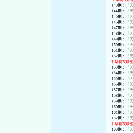
143期：
『
144期：
『
145期：
『
146期：
『
147期：
『
148期：
『
149期：
『
150期：
『
151期：
『
152期：
『
中华精英联盟永
153期：
『
154期：
『
155期：
『
156期：
『
157期：
『
158期：
『
159期：
『
160期：
『
161期：
『
162期：
『
中华精英联盟永
163期：
『