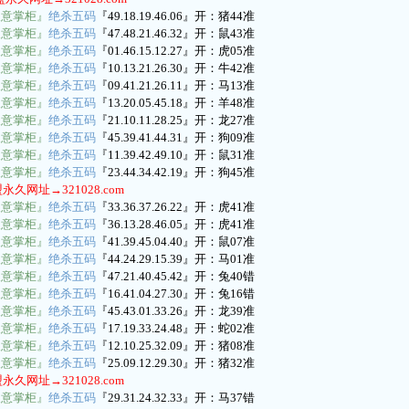
天意掌柜』
绝杀五码
『49.18.19.46.06』开：猪44准
天意掌柜』
绝杀五码
『47.48.21.46.32』开：鼠43准
天意掌柜』
绝杀五码
『01.46.15.12.27』开：虎05准
天意掌柜』
绝杀五码
『10.13.21.26.30』开：牛42准
天意掌柜』
绝杀五码
『09.41.21.26.11』开：马13准
天意掌柜』
绝杀五码
『13.20.05.45.18』开：羊48准
天意掌柜』
绝杀五码
『21.10.11.28.25』开：龙27准
天意掌柜』
绝杀五码
『45.39.41.44.31』开：狗09准
天意掌柜』
绝杀五码
『11.39.42.49.10』开：鼠31准
天意掌柜』
绝杀五码
『23.44.34.42.19』开：狗45准
久网址→321028.com
天意掌柜』
绝杀五码
『33.36.37.26.22』开：虎41准
天意掌柜』
绝杀五码
『36.13.28.46.05』开：虎41准
天意掌柜』
绝杀五码
『41.39.45.04.40』开：鼠07准
天意掌柜』
绝杀五码
『44.24.29.15.39』开：马01准
天意掌柜』
绝杀五码
『47.21.40.45.42』开：兔40错
天意掌柜』
绝杀五码
『16.41.04.27.30』开：兔16错
天意掌柜』
绝杀五码
『45.43.01.33.26』开：龙39准
天意掌柜』
绝杀五码
『17.19.33.24.48』开：蛇02准
天意掌柜』
绝杀五码
『12.10.25.32.09』开：猪08准
天意掌柜』
绝杀五码
『25.09.12.29.30』开：猪32准
久网址→321028.com
天意掌柜』
绝杀五码
『29.31.24.32.33』开：马37错