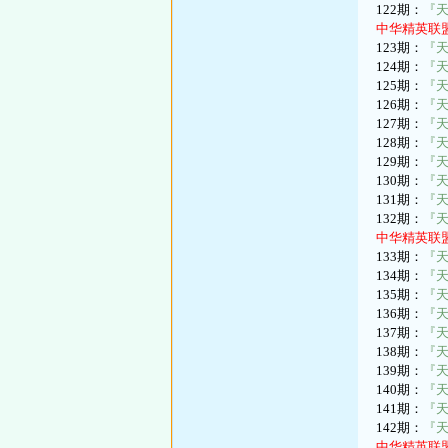
122期：
『
中华精英联盟永
123期：
『
124期：
『
125期：
『
126期：
『
127期：
『
128期：
『
129期：
『
130期：
『
131期：
『
132期：
『
中华精英联盟永
133期：
『
134期：
『
135期：
『
136期：
『
137期：
『
138期：
『
139期：
『
140期：
『
141期：
『
142期：
『
中华精英联盟永