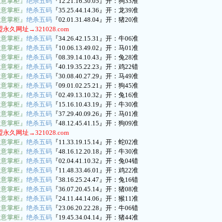
天意掌柜』
绝杀五码
『12.21.16.30.05』开：狗33准
天意掌柜』
绝杀五码
『35.25.44.14.36』开：龙39准
天意掌柜』
绝杀五码
『02.01.31.48.04』开：猪20准
久网址→321028.com
天意掌柜』
绝杀五码
『34.26.42.15.31』开：牛06准
天意掌柜』
绝杀五码
『10.06.13.49.02』开：马01准
天意掌柜』
绝杀五码
『08.39.14.10.43』开：兔28准
天意掌柜』
绝杀五码
『40.19.35.22.23』开：鸡22错
天意掌柜』
绝杀五码
『30.08.40.27.29』开：马49准
天意掌柜』
绝杀五码
『09.01.02.25.21』开：狗45准
天意掌柜』
绝杀五码
『02.49.13.10.32』开：兔16准
天意掌柜』
绝杀五码
『15.16.10.43.19』开：牛30准
天意掌柜』
绝杀五码
『37.29.40.09.26』开：马01准
天意掌柜』
绝杀五码
『48.12.45.41.15』开：狗09准
久网址→321028.com
天意掌柜』
绝杀五码
『11.33.19.15.14』开：蛇02准
天意掌柜』
绝杀五码
『48.16.12.20.18』开：牛30准
天意掌柜』
绝杀五码
『02.04.41.10.32』开：兔04错
天意掌柜』
绝杀五码
『11.48.33.46.01』开：鸡22准
天意掌柜』
绝杀五码
『38.16.25.24.47』开：兔16错
天意掌柜』
绝杀五码
『36.07.20.45.14』开：猪08准
天意掌柜』
绝杀五码
『24.11.44.14.06』开：猴11准
天意掌柜』
绝杀五码
『23.06.20.22.28』开：牛06错
天意掌柜』
绝杀五码
『19.45.34.04.14』开：猪44准