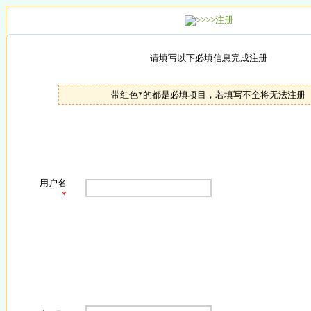
>>>>注册
请填写以下必填信息完成注册
带红色*的都是必填项目，若填写不全将无法注册
用户名
*