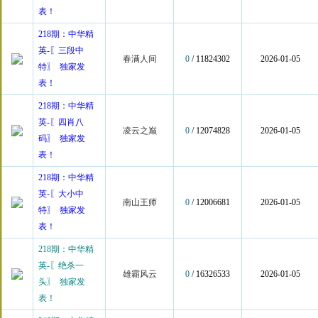
表！
218期：中华精
英-〖三段中
春满人间
0
/ 11824302
2026-01-05
特〗 独家发
表！
218期：中华精
英-〖四肖八
凌云之巅
0
/ 12074828
2026-01-05
码〗 独家发
表！
218期：中华精
英-〖大小中
南山王师
0
/ 12006681
2026-01-05
特〗 独家发
表！
218期：中华精
英-〖绝杀一
雄霸风云
0
/ 16326533
2026-01-05
头〗 独家发
表！