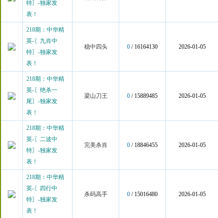
特〗-独家发
表！
218期：中华精
英-〖九肖中
稳中四头
0
/ 16164130
2026-01-05
特〗-独家发
表！
218期：中华精
英-〖绝杀一
梁山刀王
0
/ 15889485
2026-01-05
尾〗-独家发
表！
218期：中华精
英-〖二波中
完美杀肖
0
/ 18846455
2026-01-05
特〗-独家发
表！
218期：中华精
英-〖四行中
杀码高手
0
/ 15016480
2026-01-05
特〗-独家发
表！