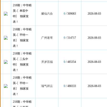
218期：中华精
英-〖单双中
赌仙六合
0
/ 509083
2026-08-03
特〗 独家发
表！
218期：中华精
英-〖平特一
广州老哥
0
/ 514717
2026-08-03
肖〗 独家发
表！
218期：中华精
英-〖二头中
开岁百福
0
/ 485354
2026-08-03
特〗 独家发
表！
218期：中华精
英-〖平特一
瑞气祥云
0
/ 488333
2026-08-03
肖〗 独家发
表！
218期：中华精